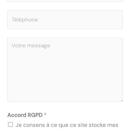
m
T
a
é
i
l
l
V
é
*
o
p
t
h
r
o
e
n
m
e
e
*
s
Accord RGPD
*
s
Je consens à ce que ce site stocke mes